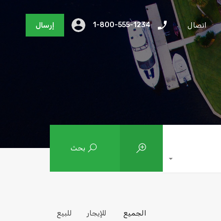
اتصال
1-800-555-1234
إرسال
بحث
الجميع
للإيجار
للبيع