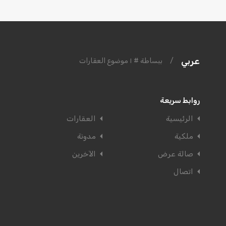
عربي
/
ببساطة # ١ موضوع العقارات
روابط سريعة
الرئيسية
العقارات
ملكية
مدونة
صالة عرض
الآخرين
اتصال