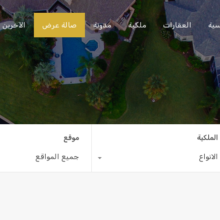
سية
العقارات
ملكية
مدونة
صالة عرض
الآخرين
الملكية
موقع
الانواع
جميع المواقع