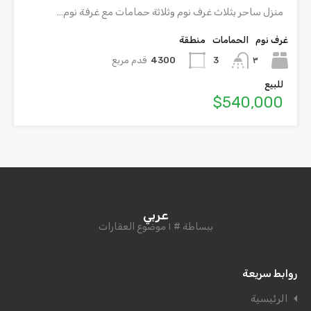
منزل ساحر بثلاث غرف نوم وثلاثة حمامات مع غرفة نوم…
غرف نوم
الحمامات
منطقة
٣
4300
قدم مربع
3
للبيع
$540,000
عربي
ببساطة # ١ موضوع العقارات
روابط سريعة
الرئيسية