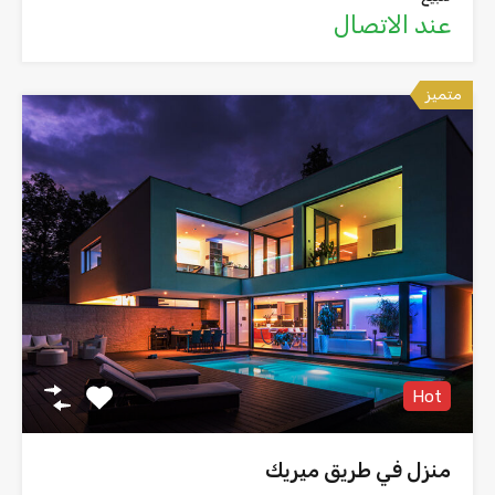
عند الاتصال
متميز
Hot
منزل في طريق ميريك