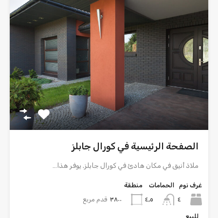
الصفحة الرئيسية في كورال جابلز
ملاذ أنيق في مكان هادئ في كورال جابلز. يوفر هذا…
غرف نوم
الحمامات
منطقة
٤
٣٨٠٠
قدم مربع
٤٫٥
للبيع